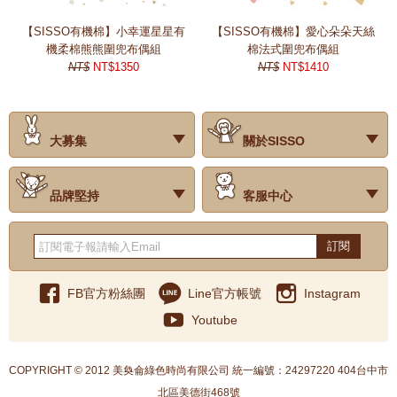
【SISSO有機棉】小幸運星星有
【SISSO有機棉】愛心朵朵天絲
機柔棉熊熊圍兜布偶組
棉法式圍兜布偶組
NT$
NT$1350
NT$
NT$1410
大募集
關於SISSO
‧試用評價
‧公司簡介
‧品牌故事
‧會員辨法
‧最新消息
‧門市據點
‧公益捐款
品牌堅持
客服中心
‧關於有機棉
‧有機棉製品洗滌方式
‧Baby搭配小常識
‧品牌堅持
‧國際認證
‧常見問題
‧客服信箱
‧購物說明
‧訂單查詢
‧網站導覽
‧得獎名單
‧隱私權聲明
‧版權聲明
‧海外配送服務
‧反詐騙宣導
‧紅利點數說明
訂閱
FB官方粉絲團
Line官方帳號
Instagram
Youtube
COPYRIGHT © 2012 美奐侖綠色時尚有限公司 統一編號：24297220 404台中市
北區美德街468號