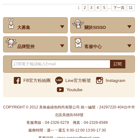
...
1
2
3
4
5
下一頁
11
大募集
關於SISSO
‧試用評價
‧公司簡介
‧品牌故事
‧會員辨法
‧最新消息
‧門市據點
‧公益捐款
品牌堅持
客服中心
‧關於有機棉
‧有機棉製品洗滌方式
‧Baby搭配小常識
‧品牌堅持
‧國際認證
‧常見問題
‧客服信箱
‧購物說明
‧訂單查詢
‧網站導覽
‧得獎名單
‧隱私權聲明
‧版權聲明
‧海外配送服務
‧反詐騙宣導
‧紅利點數說明
訂閱
FB官方粉絲團
Line官方帳號
Instagram
Youtube
COPYRIGHT © 2012 美奐侖綠色時尚有限公司 統一編號：24297220 404台中市
北區美德街468號
客服專線：04-2326-5279
傳真：04-2326-6589
服務時間：週一 ~ 週五 9:30-12:00 13:00-17:30
客服信箱：sisso.service@gmail.com