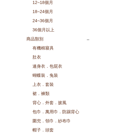
澳大利亞
英國
荷蘭
12~18個月
18~24個月
馬來西亞
菲律賓
汶萊
24~36個月
36個月以上
南非
商品類別
有機棉寢具
肚衣
連身衣．包屁衣
蝴蝶裝．兔裝
上衣．套裝
裙．褲類
背心．外套．披風
包巾．萬用巾．防踢背心
圍兜．領巾．紗布巾
帽子．頭套