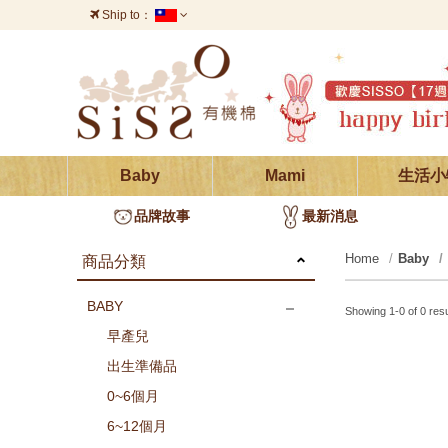
Ship to：
台灣
澳門
中國
香港
義大利
葡萄牙
西班牙
愛爾蘭
德國
Baby
Mami
生活小
瑞士
奧地利
波蘭
品牌故事
最新消息
烏克蘭
瑞典
巴西
Home
Baby
商品分類
墨西哥
印度
泰國
BABY
Showing 1-0 of 0 resu
早產兒
韓國
日本
越南
出生準備品
0~6個月
加拿大
新加坡
法國
6~12個月