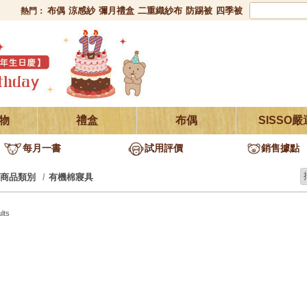
布偶
涼感紗
彌月禮盒
二重織紗布
防踢被
四季被
熱門：
物
禮盒
布偶
SISSO嚴
每月一書
試用評價
銷售據點
商品類別
有機棉寢具
lts