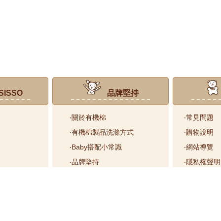
ISSO
品牌堅持
‧關於有機棉
‧常見問題
‧有機棉製品洗滌方式
‧購物說明
‧Baby搭配小常識
‧網站導覽
‧品牌堅持
‧隱私權聲明
‧國際認證
‧海外配送
‧紅利點數
0 404台中市北區美德街468號