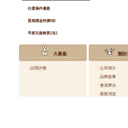
任選滿件優惠
質感禮盒特價9折
早產兒服飾買1送1
大募集
關於S
‧試用評價
‧公司簡介
‧品牌故事
‧會員辨法
‧最新消息
‧門市據點
‧公益捐款
COPYRIGHT © 2012 美奐侖綠色時尚有限公司 統一編號：2429722