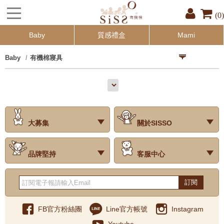
(0)
Baby
質感禮盒
Mami
Baby
有機棉寢具
大募集
關於SISSO
‧試用評價
‧公司簡介
‧品牌故事
‧會員辨法
‧最新消息
‧門市據點
‧公益捐款
品牌堅持
客服中心
‧關於有機棉
‧有機棉製品洗滌方式
‧Baby搭配小常識
‧品牌堅持
‧國際認證
‧常見問題
‧客服信箱
‧購物說明
‧訂單查詢
‧網站導覽
‧得獎名單
‧隱私權聲明
‧版權聲明
‧海外配送服務
‧反詐騙宣導
‧紅利點數說明
訂閱
FB官方粉絲團
Line官方帳號
Instagram