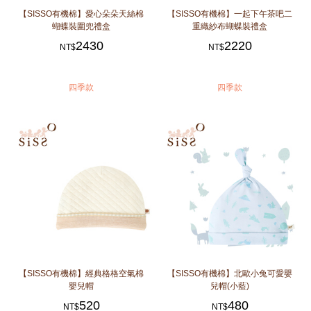
【SISSO有機棉】愛心朵朵天絲棉
【SISSO有機棉】一起下午茶吧二
蝴蝶裝圍兜禮盒
重織紗布蝴蝶裝禮盒
2430
2220
NT$
NT$
四季款
四季款
【SISSO有機棉】經典格格空氣棉
【SISSO有機棉】北歐小兔可愛嬰
嬰兒帽
兒帽(小藍)
520
480
NT$
NT$