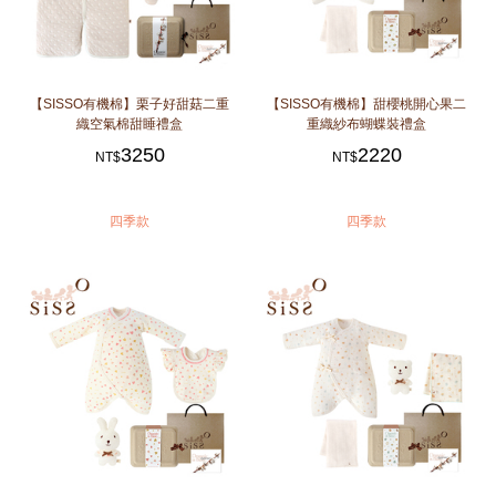
【SISSO有機棉】栗子好甜菇二重
【SISSO有機棉】甜櫻桃開心果二
織空氣棉甜睡禮盒
重織紗布蝴蝶裝禮盒
3250
2220
NT$
NT$
四季款
四季款