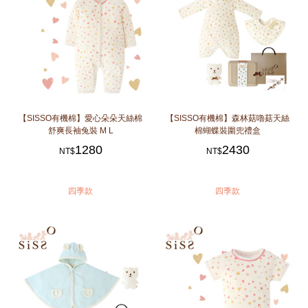
【SISSO有機棉】愛心朵朵天絲棉
【SISSO有機棉】森林菇嚕菇天絲
舒爽長袖兔裝 M L
棉蝴蝶裝圍兜禮盒
1280
2430
NT$
NT$
四季款
四季款