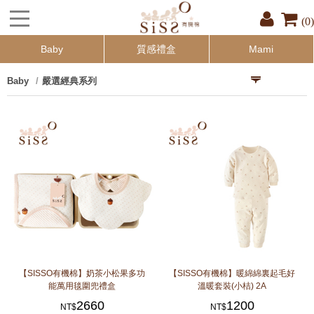
(0)
Baby
質感禮盒
Mami
Baby
嚴選經典系列
【SISSO有機棉】奶茶小松果多功
【SISSO有機棉】暖綿綿裏起毛好
能萬用毯圍兜禮盒
溫暖套裝(小桔) 2A
2660
1200
NT$
NT$