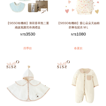
【SISSO有機棉】薄荷香草熊二重
【SISSO有機棉】愛心朵朵天絲棉
織披風圍兜布偶禮盒
舒爽包屁衣 M L
3530
1080
NT$
NT$
四季款
春夏款