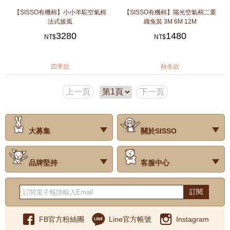
【SISSO有機棉】小小羊駝空氣棉
【SISSO有機棉】陽光空氣棉二重
法式披風
織兔裝 3M 6M 12M
3280
1480
NT$
NT$
四季款
秋冬款
上一頁
下一頁
大募集
關於SISSO
‧試用評價
‧公司簡介
‧品牌故事
‧會員辨法
‧最新消息
‧門市據點
‧公益捐款
品牌堅持
客服中心
‧關於有機棉
‧有機棉製品洗滌方式
‧Baby搭配小常識
‧品牌堅持
‧國際認證
‧常見問題
‧客服信箱
‧購物說明
‧訂單查詢
‧網站導覽
‧得獎名單
‧隱私權聲明
‧版權聲明
‧海外配送服務
‧反詐騙宣導
‧紅利點數說明
訂閱
FB官方粉絲團
Line官方帳號
Instagram