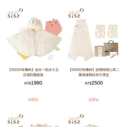
【SISSO有機棉】送你一顆冰小玉
【SISSO有機棉】甜櫻桃開心果二
涼感防曬披風
重織連帽紗布巾禮盒
1980
2500
NT$
NT$
四季款
四季款