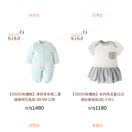
秋冬款
四季款
【SISSO有機棉】薄荷香草熊二重
【SISSO有機棉】布列塔尼夏日涼
織兩用式兔裝 3M 6M 12M
感短裙兔裝(灰) S M L
1480
1180
NT$
NT$
四季款
春夏款