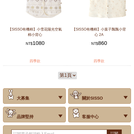
【SISSO有機棉】小雪花陽光空氣
【SISSO有機棉】小葉子飄飄小背
棉小背心
心 2A
1080
860
NT$
NT$
四季款
四季款
大募集
關於SISSO
‧試用評價
‧公司簡介
‧品牌故事
‧會員辨法
‧最新消息
‧門市據點
‧公益捐款
品牌堅持
客服中心
‧關於有機棉
‧有機棉製品洗滌方式
‧Baby搭配小常識
‧品牌堅持
‧國際認證
‧常見問題
‧客服信箱
‧購物說明
‧訂單查詢
‧網站導覽
‧得獎名單
‧隱私權聲明
‧版權聲明
‧海外配送服務
‧反詐騙宣導
‧紅利點數說明
訂閱