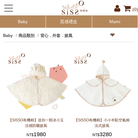
(0)
Baby
質感禮盒
Mami
Baby
商品類別
背心．外套．披風
【SISSO有機棉】送你一顆冰小玉
【SISSO有機棉】小小羊駝空氣棉
涼感防曬披風
法式披風
1980
3280
NT$
NT$