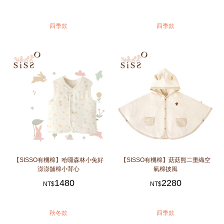
四季款
四季款
【SISSO有機棉】哈囉森林小兔好
【SISSO有機棉】菇菇熊二重織空
澎澎舖棉小背心
氣棉披風
1480
2280
NT$
NT$
秋冬款
四季款