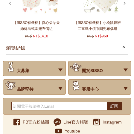
prev
next
【SISSO有機棉】愛心朵朵天
【SISSO有機棉】小松鼠班班
絲棉法式圍兜布偶組
二重織小領巾圍兜布偶組
NT$
NT$1410
NT$
NT$960
瀏覽紀錄
prev
next
大募集
關於SISSO
‧試用評價
‧公司簡介
‧品牌故事
‧會員辨法
‧最新消息
‧門市據點
‧公益捐款
品牌堅持
客服中心
‧關於有機棉
‧有機棉製品洗滌方式
‧Baby搭配小常識
‧品牌堅持
‧國際認證
‧常見問題
‧客服信箱
‧購物說明
‧訂單查詢
‧網站導覽
‧得獎名單
‧隱私權聲明
‧版權聲明
‧海外配送服務
‧反詐騙宣導
‧紅利點數說明
訂閱
FB官方粉絲團
Line官方帳號
Instagram
Youtube