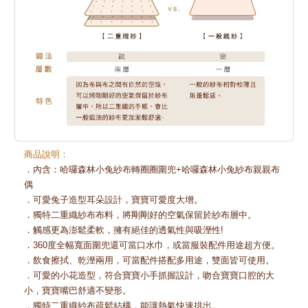
商品說明：
．內含：哈囉森林小兔紗布轉圈圈圍兜+哈囉森林小兔紗布親親布
偶
．可愛兔子造型耳朵設計，寶寶可愛度大增。
．獨特二重織紗布布料，將剛剛好的空氣保留於紗布層中。
．觸感更為澎鬆柔軟，擁有絕佳的透氣性與吸溼性!
．360度全幅寬面圍兜還可當口水巾，或當服裝配件用途超方便。
．飲食擦拭、乾溼兩用，可當配件搭配多用途，雙面皆可使用。
．可愛的小花造型，符合寶寶小手抓握設計，吻合寶寶口腔的大
小，寶寶嘴巴舒適不變形。
．獨特二重織紗布疏鬆結構，能讓熱氣快速排出。