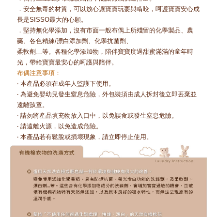
．安全無毒的材質，可以放心讓寶寶玩耍與啃咬，呵護寶寶安心成
長是SISSO最大的心願。
．堅持無化學添加，沒有市面一般布偶上所殘留的化學製品、農
藥、各色精練/漂白添加劑、化學抗菌劑、
柔軟劑…等。各種化學添加物，陪伴寶寶度過甜蜜滿滿的童年時
光，帶給寶寶最安心的呵護與陪伴。
布偶注意事項：
‧ 本產品必須在成年人監護下使用。
‧ 為避免嬰幼兒發生窒息危險，外包裝須由成人拆封後立即丟棄並
遠離孩童。
‧ 請勿將產品填充物放入口中，以免誤食或發生窒息危險。
‧ 請遠離火源，以免造成危險。
‧ 本產品若有鬆脫或損壞現象，請立即停止使用。