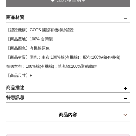
商品材質
【認證機構】GOTS 國際有機棉紗認證
【商品產地】100% 台灣製
【商品顏色】有機棉原色
【商品材質】圍兜：主布:100%棉(有機棉)；配布:100%棉(有機棉)
布偶本布：100%棉(有機棉)；填充物:100%聚酯纖維
【商品尺寸】F
商品描述
特惠訊息
◆哈囉森林小兔紗布轉圈圈圍兜+哈囉森林小兔紗布親親布偶
◆可愛兔子造型耳朵設計，寶寶可愛度大增。
商品內容
◆獨特二重織紗布疏鬆結構，能讓熱氣快速排出。
商品使用分享
商品評價(0)
我要詢問
(0)
◆可愛的小花造型，符合寶寶小手抓握設計，吻合寶寶口腔的大小，寶