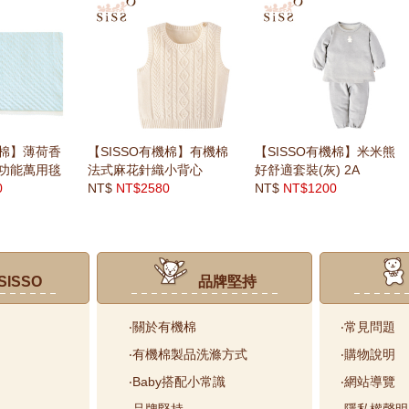
機棉】薄荷香
【SISSO有機棉】有機棉
【SISSO有機棉】米米熊
功能萬用毯
法式麻花針織小背心
好舒適套裝(灰) 2A
0
NT$
NT$2580
NT$
NT$1200
ISSO
品牌堅持
‧關於有機棉
‧常見問題
‧有機棉製品洗滌方式
‧購物說明
‧Baby搭配小常識
‧網站導覽