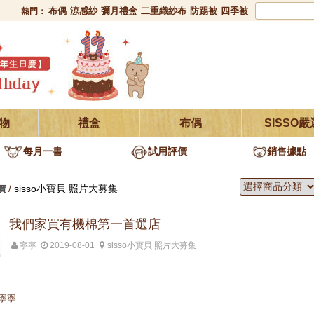
布偶
涼感紗
彌月禮盒
二重織紗布
防踢被
四季被
熱門：
物
禮盒
布偶
SISSO嚴
每月一書
試用評價
銷售據點
/
sisso小寶貝 照片大募集
價
我們家買有機棉第一首選店
寧寧
2019-08-01
sisso小寶貝 照片大募集
寧寧