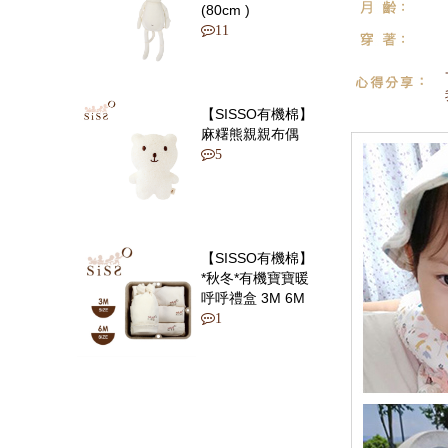
澳大利亞
英國
荷蘭
(80cm )
11
馬來西亞
菲律賓
汶萊
南非
【SISSO有機棉】
麻糬熊親親布偶
5
【SISSO有機棉】
*秋冬*有機寶寶暖
呼呼禮盒 3M 6M
1