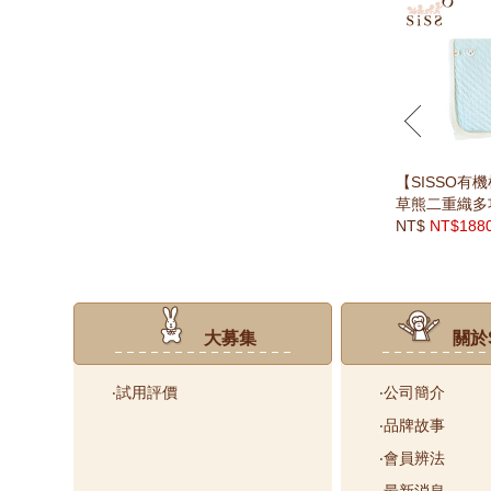
prev
【SISSO有
草熊二重織多
NT$
NT$188
大募集
關於S
‧試用評價
‧公司簡介
‧品牌故事
‧會員辨法