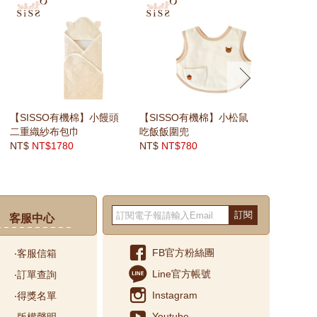
next
【SISSO有機棉】小饅頭
【SISSO有機棉】小松鼠
【SISS
二重織紗布包巾
吃飯飯圍兜
甜菇二重
NT$
NT$1780
NT$
NT$780
NT$
NT$1
訂閱
客服中心
FB官方粉絲團
‧客服信箱
Line官方帳號
‧訂單查詢
Instagram
‧得獎名單
Youtube