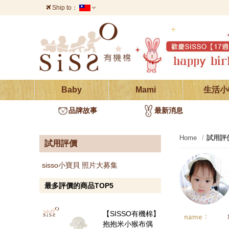
Ship to：
台灣
澳門
中國
香港
義大利
葡萄牙
西班牙
愛爾蘭
德國
Baby
Mami
生活小
瑞士
奧地利
波蘭
品牌故事
最新消息
烏克蘭
瑞典
巴西
Home
試用評
試用評價
墨西哥
印度
泰國
sisso小寶貝 照片大募集
韓國
日本
越南
最多評價的商品TOP5
加拿大
新加坡
法國
【SISSO有機棉】
抱抱米小猴布偶