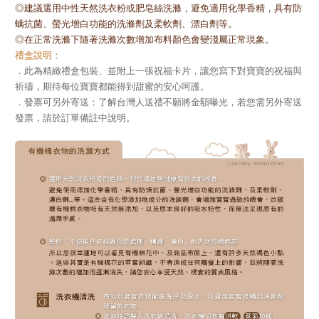
◎建議選用中性天然洗衣粉或肥皂絲洗滌，避免適用化學香精，具有防
螨抗菌、螢光增白功能的洗滌劑及柔軟劑、漂白劑等。
◎在正常洗滌下隨著洗滌次數增加布料顏色會變淺屬正常現象。
禮盒說明：
．此為精緻禮盒包裝、並附上一張祝福卡片，讓您寫下對寶寶的祝福與
祈禱，期待每位寶寶都能得到甜蜜的安心呵護。
．發票可另外寄送：了解台灣人送禮不願將金額曝光，若您需另外寄送
發票，請於訂單備註中說明。