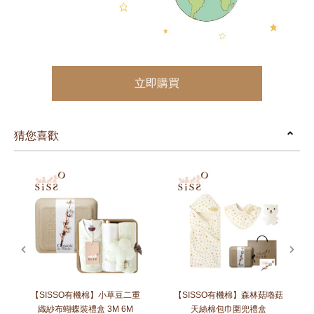
立即購買
猜您喜歡
prev
next
【SISSO有機棉】小草豆二重
【SISSO有機棉】森林菇嚕菇
織紗布蝴蝶裝禮盒 3M 6M
天絲棉包巾圍兜禮盒