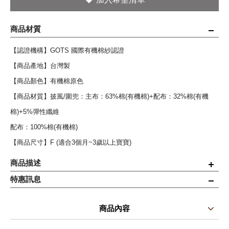
商品材質
【認證機構】GOTS 國際有機棉紗認證
【商品產地】台灣製
【商品顏色】有機棉原色
【商品材質】披風/圍兜：主布：63%棉(有機棉)+配布：32%棉(有機
棉)+5%彈性纖維
配布：100%棉(有機棉)
【商品尺寸】F (適合3個月~3歲以上寶寶)
商品描述
特惠訊息
◆通過SGS檢驗能有效抗UV，防曬係數UPF30，有效防止寶寶曬傷。
◆採用涼感紗特殊布料，擁有絕佳的透氣性與乾爽度!
商品內容
◆WINCOOL纖維具有吸熱慢散熱快的功能，能保持乾爽與舒適感，讓
商品使用分享
商品評價(0)
我要詢問
(0)