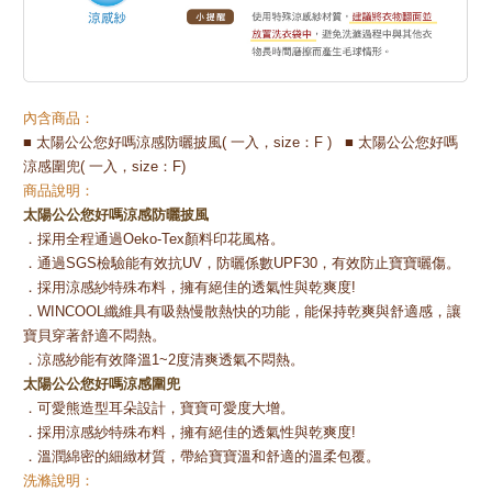
內含商品：
■ 太陽公公您好嗎涼感防曬披風( 一入，size：F ) ■ 太陽公公您好嗎
涼感圍兜( 一入，size：F)
商品說明：
太陽公公您好嗎涼感防曬披風
．採用全程通過Oeko-Tex顏料印花風格。
．通過SGS檢驗能有效抗UV，防曬係數UPF30，有效防止寶寶曬傷。
．採用涼感紗特殊布料，擁有絕佳的透氣性與乾爽度!
．WINCOOL纖維具有吸熱慢散熱快的功能，能保持乾爽與舒適感，讓
寶貝穿著舒適不悶熱。
．涼感紗能有效降溫1~2度清爽透氣不悶熱。
太陽公公您好嗎涼感圍兜
．可愛熊造型耳朵設計，寶寶可愛度大增。
．採用涼感紗特殊布料，擁有絕佳的透氣性與乾爽度!
．溫潤綿密的細緻材質，帶給寶寶溫和舒適的溫柔包覆。
洗滌說明：