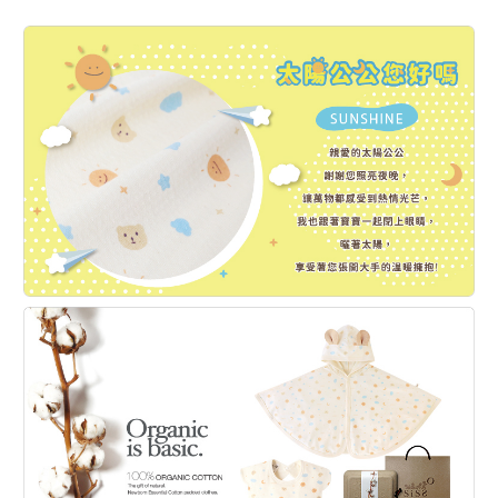
寶貝穿著舒適不悶熱。
◆禮盒內含：太陽公公您好嗎涼感防曬披風一入+太陽公公您好嗎涼感
圍兜一入
◎適合 四季 穿著。