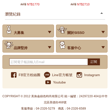
NT$
NT$1770
NT$
NT$2710
瀏覽紀錄
prev
next
大募集
關於SISSO
‧試用評價
‧公司簡介
‧品牌故事
‧會員辨法
‧最新消息
‧門市據點
‧公益捐款
品牌堅持
客服中心
‧關於有機棉
‧有機棉製品洗滌方式
‧Baby搭配小常識
‧品牌堅持
‧國際認證
‧常見問題
‧客服信箱
‧購物說明
‧訂單查詢
‧網站導覽
‧得獎名單
‧隱私權聲明
‧版權聲明
‧海外配送服務
‧反詐騙宣導
‧紅利點數說明
訂閱
FB官方粉絲團
Line官方帳號
Instagram
Youtube
COPYRIGHT © 2012 美奐侖綠色時尚有限公司 統一編號：24297220 404台中市
北區美德街468號
客服專線：04-2326-5279
傳真：04-2326-6589