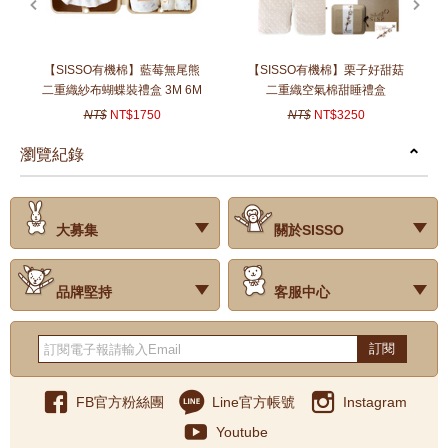
【SISSO有機棉】藍莓無尾熊
【SISSO有機棉】栗子好甜菇
二重織紗布蝴蝶裝禮盒 3M 6M
二重織空氣棉甜睡禮盒
NT$
NT$1750
NT$
NT$3250
瀏覽紀錄
prev
next
大募集
關於SISSO
‧試用評價
‧公司簡介
‧品牌故事
‧會員辨法
‧最新消息
‧門市據點
‧公益捐款
品牌堅持
客服中心
‧關於有機棉
‧有機棉製品洗滌方式
‧Baby搭配小常識
‧品牌堅持
‧國際認證
‧常見問題
‧客服信箱
‧購物說明
‧訂單查詢
‧網站導覽
‧得獎名單
‧隱私權聲明
‧版權聲明
‧海外配送服務
‧反詐騙宣導
‧紅利點數說明
訂閱
FB官方粉絲團
Line官方帳號
Instagram
Youtube