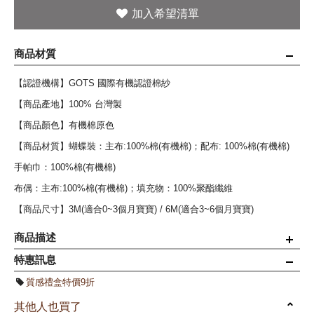
商品材質
【認證機構】GOTS 國際有機認證棉紗
【商品產地】100% 台灣製
【商品顏色】有機棉原色
【商品材質】蝴蝶裝：主布:100%棉(有機棉)；配布: 100%棉(有機棉)
手帕巾：100%棉(有機棉)
布偶：主布:100%棉(有機棉)；填充物：100%聚酯纖維
【商品尺寸】3M(適合0~3個月寶寶) / 6M(適合3~6個月寶寶)
商品描述
特惠訊息
◆獨特 "二重織 "舒棉紗布系列+Oeko-Tex顏料印花，最暢銷四款單品，
質感禮盒特價9折
獻給四季的寶寶。 ◆禮盒內含：小饅頭紗布蝴蝶裝一入+饅頭熊親親布
其他人也買了
偶一入+舒棉紗布手帕巾一入+小饅頭紗布兩用小領巾一入。 ◎適合 一