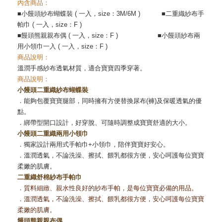
內含商品：
■小饅頭紗布蝴蝶裝
( 一入，size：3M/6M
)
■二重織
紗布手
帕巾
( 一入，size：F )
■饅頭熊親親布偶
( 一入，size：F ) ■小饅頭紗布兩
用小領巾一入 ( 一入，size：F )
商品說明：
溫潤手感紗布透氣材質，適合寶寶四季穿著。
商品說明：
小饅頭二重織紗布蝴蝶裝
．能夠包覆寶寶腿部，同時擁有方便替換尿布(褲)及保暖透氣的優
點。
．綁帶型開口設計，好穿脫、可隨時調整成寶寶舒適的大小。
小饅頭二重織兩用小領巾
．獨家設計兩用式手帕巾+小領巾，陪伴寶寶好安心。
．溫潤透氣，不論洗澡、擦拭、餵乳都很方便，安心呵護每位寶寶
柔嫩的肌膚。
二重織舒棉紗布手帕巾
．質料細緻、親水性良好的紗布手帕，是每位寶寶必備的用品。
．溫潤透氣，不論洗澡、擦拭、餵乳都很方便，安心呵護每位寶寶
柔嫩的肌膚。
饅頭熊親親布偶