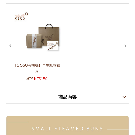
年四季 穿著。
prev
next
【SISSO有機棉】再生紙漿禮
盒
NT$
NT$150
商品內容
商品使用分享
商品評價(0)
我要詢問
(0)