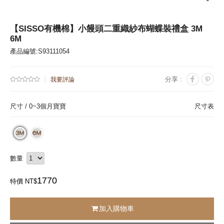
【SISSO有機棉】小饅頭二重織紗布蝴蝶裝禮盒 3M
6M
產品編號:S93111054
分享 :
我要評論
尺寸 /
0~3個月寶寶
尺寸表
數量
1770
特價 NT$
加入購物車