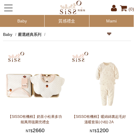
(0)
Baby
質感禮盒
Mami
Baby
嚴選經典系列
【SISSO有機棉】奶茶小松果多功
【SISSO有機棉】暖綿綿裏起毛好
能萬用毯圍兜禮盒
溫暖套裝(小桔) 2A
2660
1200
NT$
NT$