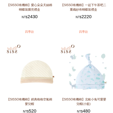
【SISSO有機棉】愛心朵朵天絲棉
【SISSO有機棉】一起下午茶吧二
蝴蝶裝圍兜禮盒
重織紗布蝴蝶裝禮盒
2430
2220
NT$
NT$
四季款
四季款
【SISSO有機棉】經典格格空氣棉
【SISSO有機棉】北歐小兔可愛嬰
嬰兒帽
兒帽(小藍)
520
480
NT$
NT$