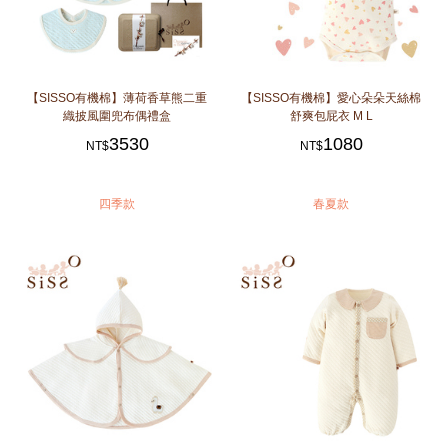
【SISSO有機棉】薄荷香草熊二重
【SISSO有機棉】愛心朵朵天絲棉
織披風圍兜布偶禮盒
舒爽包屁衣 M L
3530
1080
NT$
NT$
四季款
春夏款