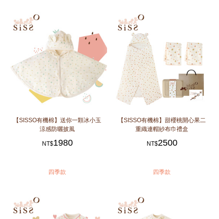
【SISSO有機棉】送你一顆冰小玉
【SISSO有機棉】甜櫻桃開心果二
涼感防曬披風
重織連帽紗布巾禮盒
1980
2500
NT$
NT$
四季款
四季款