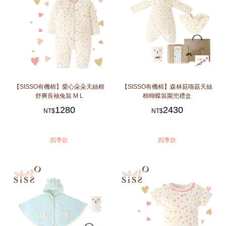
【SISSO有機棉】愛心朵朵天絲棉
【SISSO有機棉】森林菇嚕菇天絲
舒爽長袖兔裝 M L
棉蝴蝶裝圍兜禮盒
1280
2430
NT$
NT$
四季款
四季款