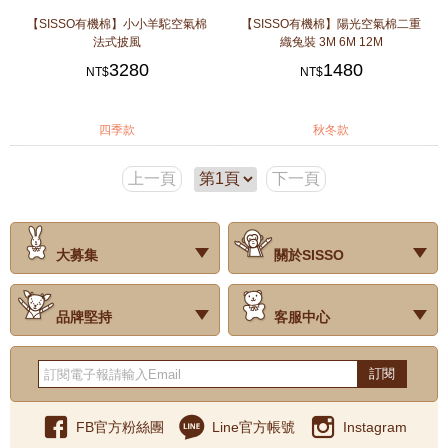
【SISSO有機棉】小小羊駝空氣棉
【SISSO有機棉】陽光空氣棉二重
法式披風
織兔裝 3M 6M 12M
3280
1480
NT$
NT$
四季款
秋冬款
上一頁
下一頁
大募集
關於SISSO
‧試用評價
‧公司簡介
‧品牌故事
‧會員辨法
‧最新消息
‧門市據點
‧公益捐款
品牌堅持
客服中心
‧關於有機棉
‧有機棉製品洗滌方式
‧Baby搭配小常識
‧品牌堅持
‧國際認證
‧常見問題
‧客服信箱
‧購物說明
‧訂單查詢
‧網站導覽
‧得獎名單
‧隱私權聲明
‧版權聲明
‧海外配送服務
‧反詐騙宣導
‧紅利點數說明
訂閱
FB官方粉絲團
Line官方帳號
Instagram