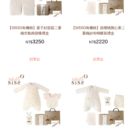
【SISSO有機棉】栗子好甜菇二重
【SISSO有機棉】甜櫻桃開心果二
織空氣棉甜睡禮盒
重織紗布蝴蝶裝禮盒
3250
2220
NT$
NT$
四季款
四季款