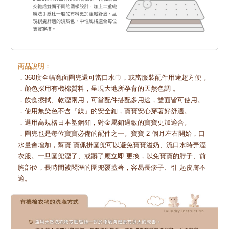
商品說明：
．360度全幅寬面圍兜還可當口水巾，或當服裝配件用途超方便 。
．顏色採用有機棉質料，呈現大地所孕育的天然色調 。
．飲食擦拭、乾溼兩用，可當配件搭配多用途，雙面皆可使用。
．使用無染色不含『鎳』的安全釦，寶寶安心穿著好舒適。
．選用高規格日本塑鋼釦，對金屬釦過敏的寶寶更加適合。
．圍兜也是每位寶寶必備的配件之一。寶寶 2 個月左右開始，口
水量會增加，幫寶 寶佩掛圍兜可以避免寶寶溢奶、流口水時弄溼
衣服。一旦圍兜溼了、或髒了應立即 更換，以免寶寶的脖子、前
胸部位，長時間被悶溼的圍兜覆蓋著，容易長疹子、引 起皮膚不
適。