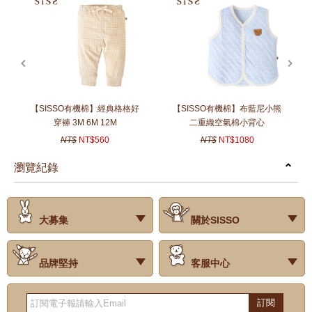
prev
next
【SISSO有機棉】經典格格好
【SISSO有機棉】布藍尼小熊
穿褲 3M 6M 12M
二重織空氣棉小背心
NT$
NT$560
NT$
NT$1080
瀏覽紀錄
prev
next
大募集
關於SISSO
‧試用評價
‧公司簡介
‧品牌故事
‧會員辨法
‧最新消息
‧門市據點
‧公益捐款
品牌堅持
客服中心
‧關於有機棉
‧有機棉製品洗滌方式
‧Baby搭配小常識
‧品牌堅持
‧國際認證
‧常見問題
‧客服信箱
‧購物說明
‧訂單查詢
‧網站導覽
‧得獎名單
‧隱私權聲明
‧版權聲明
‧海外配送服務
‧反詐騙宣導
‧紅利點數說明
訂閱