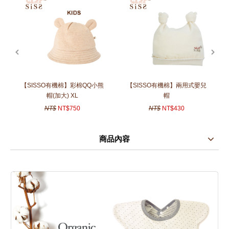
prev
next
【SISSO有機棉】彩棉QQ小熊
【SISSO有機棉】兩用式嬰兒
帽(加大) XL
帽
NT$
NT$750
NT$
NT$430
商品內容
商品使用分享
商品評價(0)
我要詢問
(0)