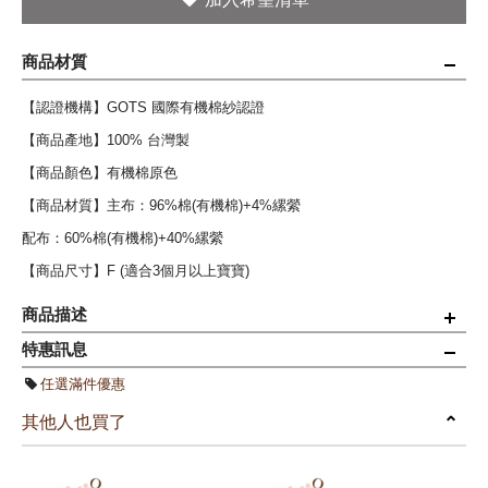
商品材質
【認證機構】GOTS 國際有機棉紗認證
【商品產地】100% 台灣製
【商品顏色】有機棉原色
【商品材質】主布：96%棉(有機棉)+4%縲縈
配布：60%棉(有機棉)+40%縲縈
【商品尺寸】F (適合3個月以上寶寶)
商品描述
特惠訊息
◆360度全幅寬面圍兜還可當口水巾，或當服裝配件用途超方便
任選滿件優惠
◆顏色採用有機棉質料，呈現大地所孕育的天然色調
其他人也買了
◆飲食擦拭、乾溼兩用，可當配件搭配多用途，雙面皆可使用
◎適合 一年四季 穿著。