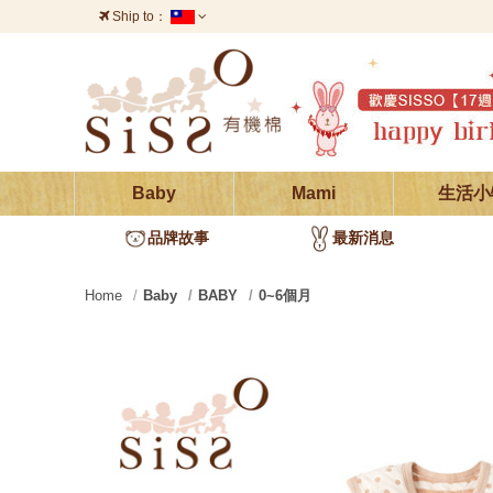
Ship to：
台灣
澳門
中國
香港
義大利
葡萄牙
西班牙
愛爾蘭
德國
Baby
Mami
生活小
瑞士
奧地利
波蘭
品牌故事
最新消息
烏克蘭
瑞典
巴西
Home
Baby
BABY
0~6個月
墨西哥
印度
泰國
韓國
日本
越南
加拿大
新加坡
法國