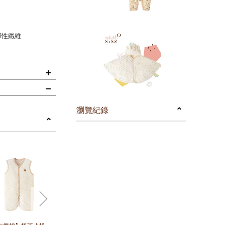
彈性纖維
寶寶細緻肌膚。
瀏覽紀錄
。
next