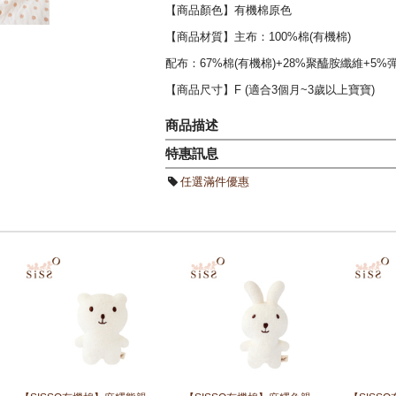
【商品顏色】有機棉原色
【商品材質】主布：100%棉(有機棉)
配布：67%棉(有機棉)+28%聚醯胺纖維+5%
【商品尺寸】F (適合3個月~3歲以上寶寶)
商品描述
特惠訊息
◆可愛小兔繡片，化身為可愛萌寶寶。
任選滿件優惠
◆獨家打造兩穿(褲裝)設計，有機棉材質呵護
◆可防止小肚肚不易受涼，溫潤保暖更加倍 
◆增進睡眠安全，提高寶寶睡眠品質。
◎適合 一年四季 穿著。