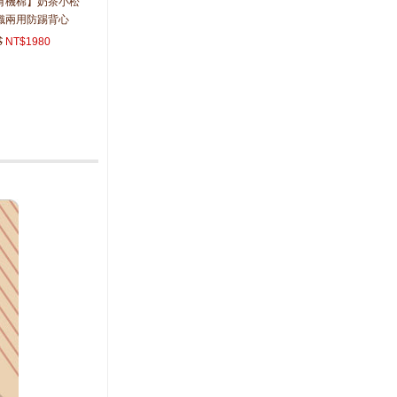
O有機棉】奶茶小松
織兩用防踢背心
$
NT$1980