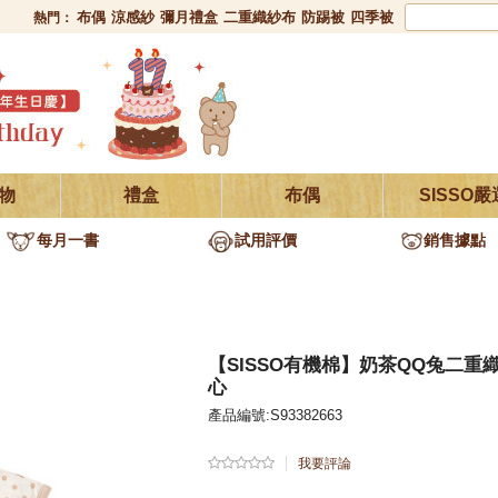
布偶
涼感紗
彌月禮盒
二重織紗布
防踢被
四季被
熱門：
物
禮盒
布偶
SISSO嚴
每月一書
試用評價
銷售據點
【SISSO有機棉】奶茶QQ兔二重
心
產品編號:S93382663
我要評論