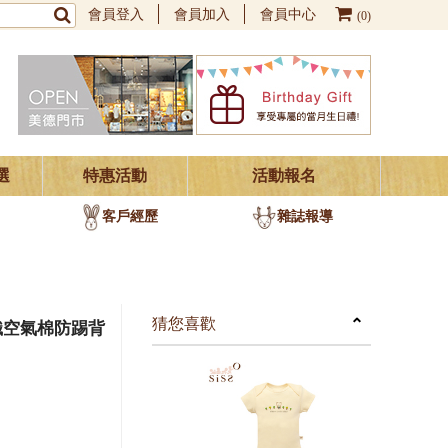
會員登入
會員加入
會員中心
(0)
選
特惠活動
活動報名
客戶經歷
雜誌報導
猜您喜歡
織空氣棉防踢背