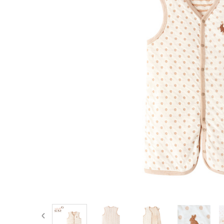
澳大利亞
英國
荷蘭
馬來西亞
菲律賓
汶萊
南非
prev