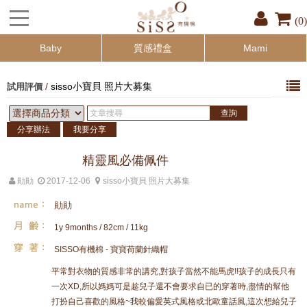
(0)
Baby
質感禮盒
Mami
/
sisso小寶貝 照片大募集
試用評價
分享辦法
我要分享
精靈風必備佩件
勛勛
2017-12-06
sisso小寶貝 照片大募集
勛勛
1y 9months / 82cm / 11kg
SISSO有機棉 - 寶寶荷蘭針織帽
平常對衣物的質感非常的講究,對孩子當然不能馬虎!!孩子的成長只有
一次XD,所以媽媽可是趁兒子還不會要求自已的穿著時,盡情的幫他
打扮自己喜歡的風格~我較偏愛英式風格或北歐童話風,這次想給兒子