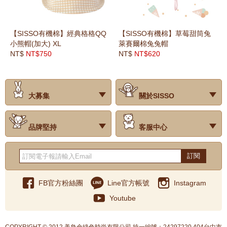
【SISSO有機棉】經典格格QQ
【SISSO有機棉】草莓甜筒兔
小熊帽(加大) XL
萊賽爾棉兔兔帽
NT$
NT$750
NT$
NT$620
大募集
關於SISSO
‧試用評價
‧公司簡介
‧品牌故事
‧會員辨法
‧最新消息
‧門市據點
‧公益捐款
品牌堅持
客服中心
‧關於有機棉
‧有機棉製品洗滌方式
‧Baby搭配小常識
‧品牌堅持
‧國際認證
‧常見問題
‧客服信箱
‧購物說明
‧訂單查詢
‧網站導覽
‧得獎名單
‧隱私權聲明
‧版權聲明
‧海外配送服務
‧反詐騙宣導
‧紅利點數說明
訂閱
FB官方粉絲團
Line官方帳號
Instagram
Youtube