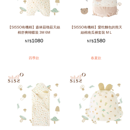
【SISSO有機棉】森林菇嚕菇天絲
【SISSO有機棉】愛吃麵包的熊天
棉舒爽蝴蝶裝 3M 6M
絲棉南瓜褲套裝 M L
1080
1580
NT$
NT$
四季款
春夏款