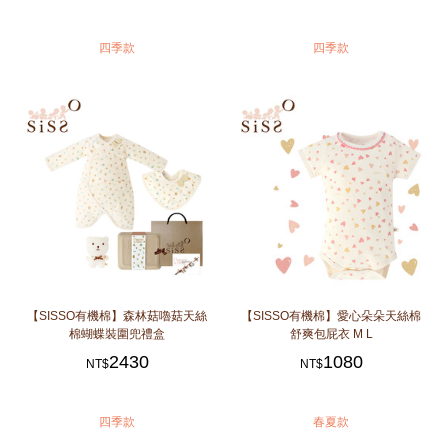
四季款
四季款
【SISSO有機棉】森林菇嚕菇天絲
【SISSO有機棉】愛心朵朵天絲棉
棉蝴蝶裝圍兜禮盒
舒爽包屁衣 M L
2430
1080
NT$
NT$
四季款
春夏款