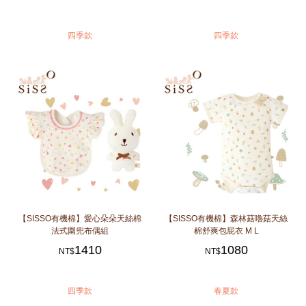
四季款
四季款
【SISSO有機棉】愛心朵朵天絲棉
【SISSO有機棉】森林菇嚕菇天絲
法式圍兜布偶組
棉舒爽包屁衣 M L
1410
1080
NT$
NT$
四季款
春夏款