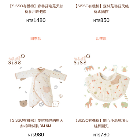
【SISSO有機棉】森林菇嚕菇天絲
【SISSO有機棉】森林菇嚕菇天絲
棉多用途包巾
棉遮陽帽
1480
850
NT$
NT$
四季款
四季款
【SISSO有機棉】愛吃麵包的熊天
【SISSO有機棉】開心小馬農場天
絲棉蝴蝶裝 3M 6M
絲棉圍兜
980
780
NT$
NT$