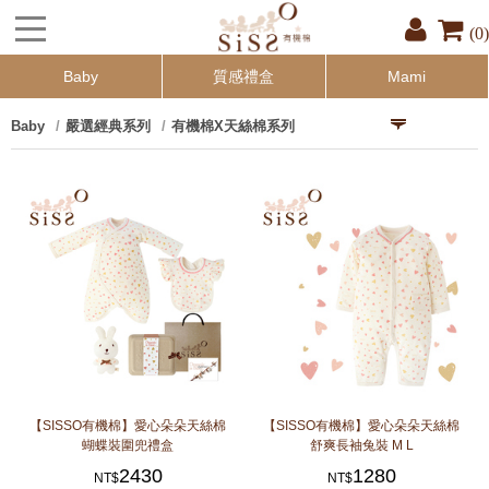
(0)
Baby
質感禮盒
Mami
Baby
嚴選經典系列
有機棉X天絲棉系列
【SISSO有機棉】愛心朵朵天絲棉
【SISSO有機棉】愛心朵朵天絲棉
蝴蝶裝圍兜禮盒
舒爽長袖兔裝 M L
2430
1280
NT$
NT$