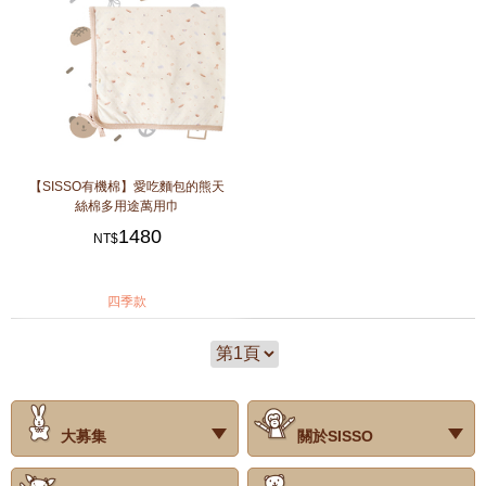
【SISSO有機棉】愛吃麵包的熊天
絲棉多用途萬用巾
1480
NT$
四季款
大募集
關於SISSO
‧試用評價
‧公司簡介
‧品牌故事
‧會員辨法
‧最新消息
‧門市據點
‧公益捐款