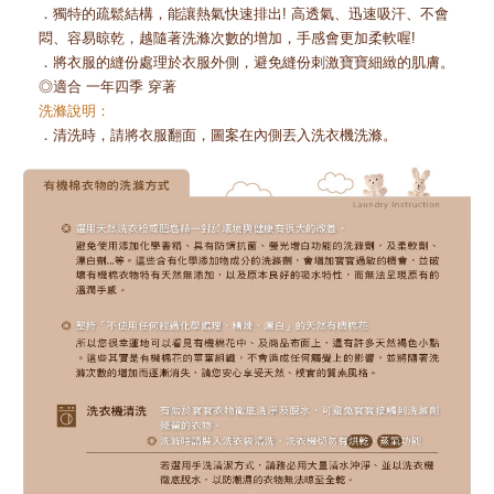
．獨特的疏鬆結構，能讓熱氣快速排出! 高透氣、迅速吸汗、不會
悶、容易晾乾，越隨著洗滌次數的增加，手感會更加柔軟喔!
．將衣服的縫份處理於衣服外側，避免縫份刺激寶寶細緻的肌膚。
◎適合 一年四季 穿著
洗滌說明：
．清洗時，請將衣服翻面，圖案在內側丟入洗衣機洗滌。