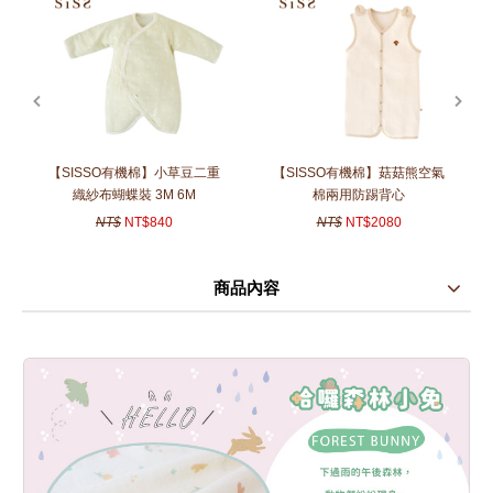
prev
next
【SISSO有機棉】小草豆二重
【SISSO有機棉】菇菇熊空氣
織紗布蝴蝶裝 3M 6M
棉兩用防踢背心
NT$
NT$840
NT$
NT$2080
商品內容
商品使用分享
商品評價(0)
我要詢問
(0)