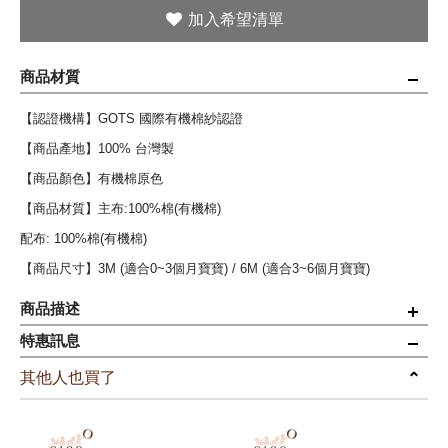
商品材質
【認證機構】GOTS 國際有機棉紗認證
【商品產地】100% 台灣製
【商品顏色】有機棉原色
【商品材質】主布:100%棉(有機棉)
配布: 100%棉(有機棉)
【商品尺寸】3M (適合0~3個月寶寶) / 6M (適合3~6個月寶寶)
商品描述
特惠訊息
◆獨特 " 二重織 "紗布蝴蝶裝，將剛剛好的空氣保留於紗布層中。
其他人也買了
◆開口為綁繩設計，可隨時調整成寶寶舒適的大小。
◆縫份處理於衣服外側，避免刺激寶寶細緻的肌膚
◎適合 一年四季 穿著