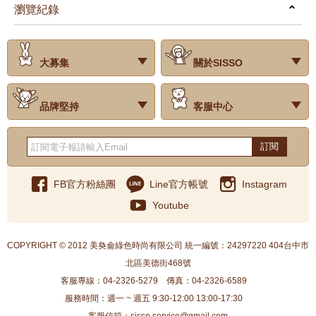
瀏覽紀錄
prev
next
大募集
關於SISSO
‧試用評價
‧公司簡介
‧品牌故事
‧會員辨法
‧最新消息
‧門市據點
‧公益捐款
品牌堅持
客服中心
‧關於有機棉
‧有機棉製品洗滌方式
‧Baby搭配小常識
‧品牌堅持
‧國際認證
‧常見問題
‧客服信箱
‧購物說明
‧訂單查詢
‧網站導覽
‧得獎名單
‧隱私權聲明
‧版權聲明
‧海外配送服務
‧反詐騙宣導
‧紅利點數說明
訂閱
FB官方粉絲團
Line官方帳號
Instagram
Youtube
COPYRIGHT © 2012 美奐侖綠色時尚有限公司 統一編號：24297220 404台中市
北區美德街468號
客服專線：04-2326-5279
傳真：04-2326-6589
服務時間：週一 ~ 週五 9:30-12:00 13:00-17:30