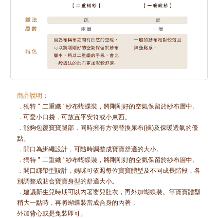
商品說明：
．獨特 " 二重織 "紗布蝴蝶裝，將剛剛好的空氣保留於紗布層中。
．可愛小口袋，可放置平安符或小東西。
．能夠包覆寶寶腿部，同時擁有方便替換尿布(褲)及保暖透氣的優
點。
．開口為綁繩設計，可隨時調整成寶寶舒適的大小。
．獨特 " 二重織 "紗布蝴蝶裝，將剛剛好的空氣保留於紗布層中。
．開口綁帶型設計，媽咪可依照每位寶寶體型及不同成長階段，各
別調整成貼合寶寶身型的舒適大小。
．建議新生兒時期可以內著嬰兒肚衣，再外加蝴蝶裝。等寶寶體型
稍大一點時，再將蝴蝶裝當成合身的內著，
外加背心或是兔裝即可。