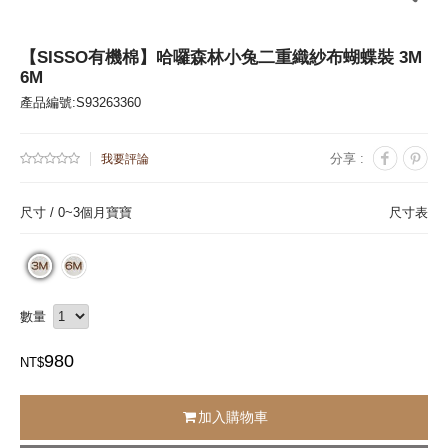
【SISSO有機棉】哈囉森林小兔二重織紗布蝴蝶裝 3M
6M
產品編號:S93263360
分享 :
我要評論
尺寸 /
0~3個月寶寶
尺寸表
數量
980
NT$
加入購物車