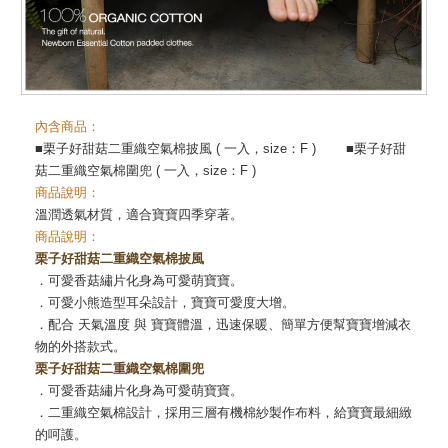
內含商品：
■栗子好甜菇二重織空氣棉披風
( 一入，size：F
)
■栗子好甜
菇二重織空氣棉圍兜
( 一入，size：F )
商品說明：
溫潤透氣材質，適合寶寶四季穿著。
商品說明：
栗子好甜菇二重織空氣棉披風
．可愛香菇繡片化身為可愛萌寶寶。
．可愛小熊造型耳朵設計，寶寶可愛度大增。
．配合 天氣溫度 與 寶寶體溫，迅速保暖、簡單方便幫寶寶增減衣
物的外搭款式。
栗子好甜菇二重織空氣棉圍兜
．可愛香菇繡片化身為可愛萌寶寶。
．二重織空氣棉設計，採用三層有機棉紗製作布料，給寶寶最細緻
的呵護。