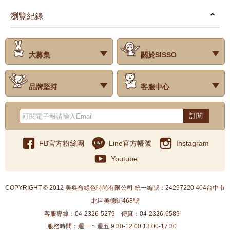
瀏覽紀錄
prev
next
大募集
關於SISSO
‧試用評價
‧公司簡介
‧品牌故事
‧會員辨法
‧最新消息
‧門市據點
‧公益捐款
品牌堅持
客服中心
‧關於有機棉
‧有機棉製品洗滌方式
‧Baby搭配小常識
‧品牌堅持
‧國際認證
‧常見問題
‧客服信箱
‧購物說明
‧訂單查詢
‧網站導覽
‧得獎名單
‧隱私權聲明
‧版權聲明
‧海外配送服務
‧反詐騙宣導
‧紅利點數說明
訂閱
FB官方粉絲團
Line官方帳號
Instagram
Youtube
COPYRIGHT © 2012 美奐侖綠色時尚有限公司 統一編號：24297220 404台中市
北區美德街468號
客服專線：04-2326-5279
傳真：04-2326-6589
服務時間：週一 ~ 週五 9:30-12:00 13:00-17:30