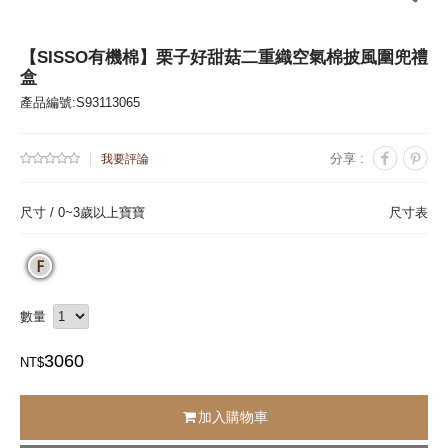
【SISSO有機棉】栗子好甜菇二重織空氣棉披風圍兜禮
盒
產品編號:S93113065
分享 :
我要評論
尺寸 /
0~3歲以上寶寶
尺寸表
數量
3060
NT$
加入購物車