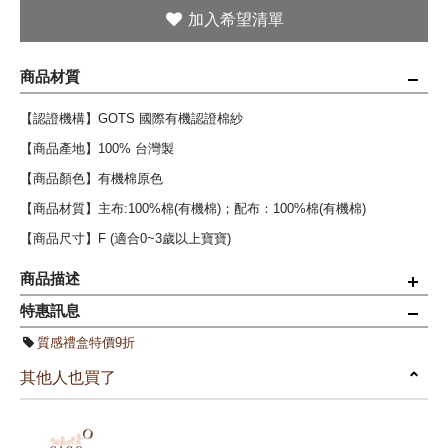
商品材質
【認證機構】GOTS 國際有機認證棉紗
【商品產地】100% 台灣製
【商品顏色】有機棉原色
【商品材質】主布:100%棉(有機棉)；配布：100%棉(有機棉)
【商品尺寸】F (適合0~3歲以上寶寶)
商品描述
特惠訊息
◆Oeko-Tex顏料印花，最暢銷二款單品，獻給四季的寶寶。
質感禮盒特價9折
◆禮盒內含：栗子好甜菇二重織空氣棉披風一入+栗子好甜菇二重織空
其他人也買了
氣棉圍兜一入。
◎適合 一年四季 穿著。