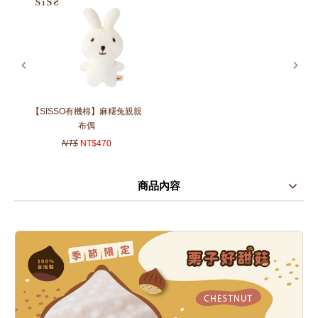
prev
next
【SISSO有機棉】麻糬兔親親
布偶
NT$
NT$470
商品內容
商品使用分享
商品評價(0)
我要詢問
(0)