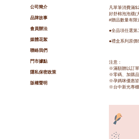
澳大利亞
英國
荷蘭
公司簡介
凡單筆消費滿$2
好舒棉泡泡襪(
馬來西亞
菲律賓
汶萊
品牌故事
#贈品數量有限
會員辦法
●全品項任選第
南非
媒體花絮
●禮盒系列原價
聯絡我們
門市據點
注意：
※滿額贈以訂單
隱私保密政策
※零碼、加購
※孕媽咪優惠
版權聲明
※台中新光專櫃