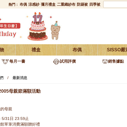
布偶
涼感紗
彌月禮盒
二重織紗布
防踢被
四季被
熱門：
物
禮盒
布偶
SISSO嚴
每月一書
試用評價
銷售據點
/
們
最新消息
02005母親節滿額活動
我的母親
5/31日 23:59止
全館單筆消費滿額贈好禮