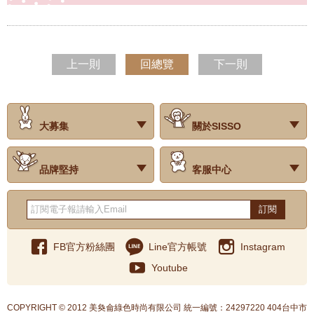
上一則
回總覽
下一則
大募集
關於SISSO
‧試用評價
‧公司簡介
‧品牌故事
‧會員辨法
‧最新消息
‧門市據點
‧公益捐款
品牌堅持
客服中心
‧關於有機棉
‧有機棉製品洗滌方式
‧Baby搭配小常識
‧品牌堅持
‧國際認證
‧常見問題
‧客服信箱
‧購物說明
‧訂單查詢
‧網站導覽
‧得獎名單
‧隱私權聲明
‧版權聲明
‧海外配送服務
‧反詐騙宣導
‧紅利點數說明
訂閱
FB官方粉絲團
Line官方帳號
Instagram
Youtube
COPYRIGHT © 2012 美奐侖綠色時尚有限公司 統一編號：24297220 404台中市