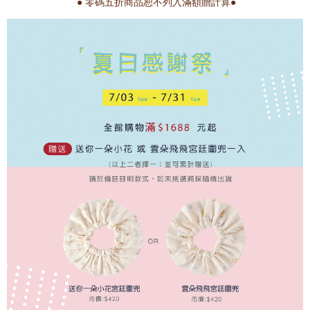
● 零碼五折商品恕不列入滿額贈計算●