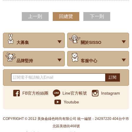
上一則
回總覽
下一則
大募集
關於SISSO
‧試用評價
‧公司簡介
‧品牌故事
‧會員辨法
‧最新消息
‧門市據點
‧公益捐款
品牌堅持
客服中心
‧關於有機棉
‧有機棉製品洗滌方式
‧Baby搭配小常識
‧品牌堅持
‧國際認證
‧常見問題
‧客服信箱
‧購物說明
‧訂單查詢
‧網站導覽
‧得獎名單
‧隱私權聲明
‧版權聲明
‧海外配送服務
‧反詐騙宣導
‧紅利點數說明
訂閱
FB官方粉絲團
Line官方帳號
Instagram
Youtube
COPYRIGHT © 2012 美奐侖綠色時尚有限公司 統一編號：24297220 404台中市
北區美德街468號