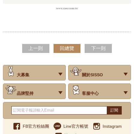
上一則
回總覽
下一則
大募集
關於SISSO
‧試用評價
‧公司簡介
‧品牌故事
‧會員辨法
‧最新消息
‧門市據點
‧公益捐款
品牌堅持
客服中心
‧關於有機棉
‧有機棉製品洗滌方式
‧Baby搭配小常識
‧品牌堅持
‧國際認證
‧常見問題
‧客服信箱
‧購物說明
‧訂單查詢
‧網站導覽
‧得獎名單
‧隱私權聲明
‧版權聲明
‧海外配送服務
‧反詐騙宣導
‧紅利點數說明
訂閱
FB官方粉絲團
Line官方帳號
Instagram