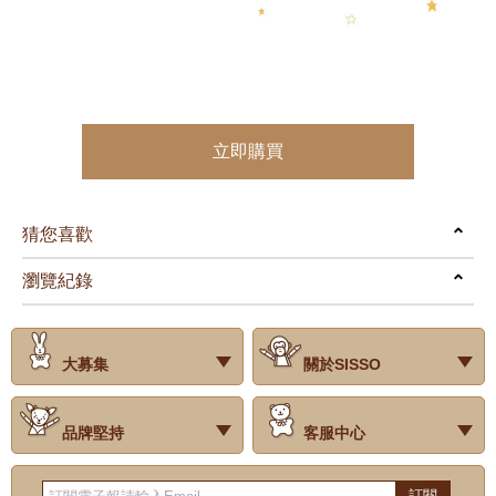
立即購買
猜您喜歡
prev
next
瀏覽紀錄
prev
next
大募集
關於SISSO
‧試用評價
‧公司簡介
‧品牌故事
‧會員辨法
‧最新消息
‧門市據點
‧公益捐款
品牌堅持
客服中心
‧關於有機棉
‧有機棉製品洗滌方式
‧Baby搭配小常識
‧品牌堅持
‧國際認證
‧常見問題
‧客服信箱
‧購物說明
‧訂單查詢
‧網站導覽
‧得獎名單
‧隱私權聲明
‧版權聲明
‧海外配送服務
‧反詐騙宣導
‧紅利點數說明
訂閱