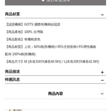
商品材質
【認證機構】GOTS 國際有機棉紗認證
【商品產地】100% 台灣製
【商品顏色】有機棉原色
【商品材質】上衣：60%棉(有機棉)+35%天然彩棉+5%彈性纖維
配布:100%棉(有機棉)
【商品尺寸】M (衣長31吋X褲長40.5吋) / L(衣長32吋X褲長42.5吋)
商品描述
特惠訊息
◆二WAY懷孕+哺乳功能，產後可當居家服
◆可調整腰圍設計功能實用度100%，給媽咪好感度的舒適風格
商品內容
◆有機棉布料製作厚度適中，一年四季皆適用，是標準的月子期間哺乳
商品使用分享
商品評價(0)
我要詢問
(0)
套裝