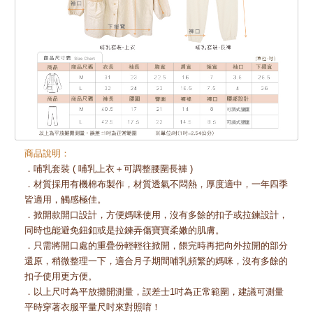
商品說明：
．哺乳套裝 ( 哺乳上衣＋可調整腰圍長褲 )
．材質採用有機棉布製作，材質透氣不悶熱，厚度適中，一年四季
皆適用，觸感極佳。
．掀開款開口設計，方便媽咪使用，沒有多餘的扣子或拉鍊設計，
同時也能避免鈕釦或是拉鍊弄傷寶寶柔嫩的肌膚。
．只需將開口處的重疊份輕輕往掀開，餵完時再把向外拉開的部分
還原，稍微整理一下，適合月子期間哺乳頻繁的媽咪，沒有多餘的
扣子使用更方便。
．以上尺吋為平放攤開測量，誤差士1吋為正常範圍，建議可測量
平時穿著衣服平量尺吋來對照唷！