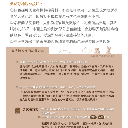
天然彩棉洗滌說明：
◎顏色採用天然有機棉棉質料，不經任何漂白、染色呈現大地所孕
育的天然色調。
因每批有機棉布原有的色澤會略有不同。
◎彩棉商品洗滌時 : 大部份植物屬於微酸性，彩棉商品亦是，其P
H質介於6-7，
市面上洗滌劑大部分是偏鹼性，會影響天然彩棉織物
的顏色，導致變淺、變深
即發生污漬或移染等現象。
◎在正常洗滌下隨著洗滌次數增加布料顏色會變淺屬正常現象。