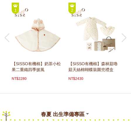
1
2
3
【SISSO有機棉】奶茶小松
【SISSO有機棉】森林菇嚕
【
果二重織四季披風
菇天絲棉蝴蝶裝圍兜禮盒
兔
NT$2280
NT$2430
NT
春夏 出生準備專區