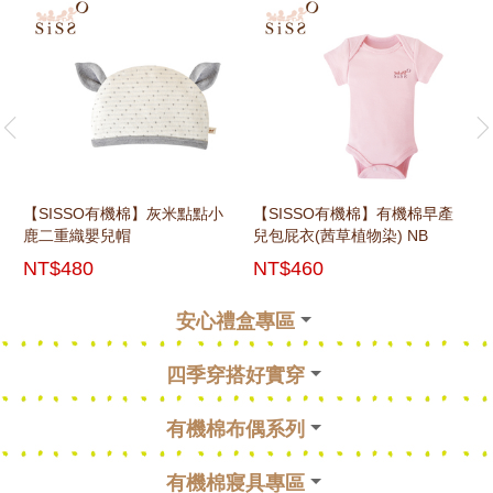
rev
ne
【SISSO有機棉】灰米點點小
【SISSO有機棉】有機棉早產
鹿二重織嬰兒帽
兒包屁衣(茜草植物染) NB
NT$480
NT$460
安心禮盒專區
rev
ne
四季穿搭好實穿
rev
ne
有機棉布偶系列
rev
ne
有機棉寢具專區