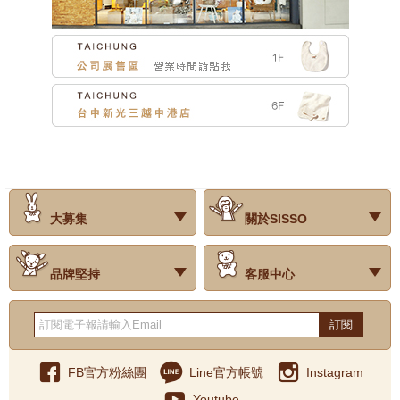
2025-04-01
202504歡樂寶寶月
2025-03-01
202503寶寶為美好的春天做準備吧!
2025-01-29
202502BABY蛇來運轉慶新年
2025-01-01
202501BABY蛇麼都幸福
2024-12-01
202412聖誕快樂慶
2024-09-01
202409遠東SOGO新竹店開幕
大募集
關於SISSO
2024-08-01
202408玩水夏日慶
‧試用評價
‧公司簡介
‧品牌故事
‧會員辨法
‧最新消息
‧門市據點
‧公益捐款
2024-07-01
202407夏日年中慶
品牌堅持
客服中心
2024-06-01
202406與寶寶相關美好的日子
‧關於有機棉
‧有機棉製品洗滌方式
‧Baby搭配小常識
‧品牌堅持
‧國際認證
‧常見問題
‧客服信箱
‧購物說明
‧訂單查詢
‧網站導覽
‧得獎名單
‧隱私權聲明
‧版權聲明
‧海外配送服務
‧反詐騙宣導
‧紅利點數說明
訂閱
2024-05-01
2024寵愛媽咪
2024-04-01
202404-15周年生日慶活動
FB官方粉絲團
Line官方帳號
Instagram
2024-03-01
｜響應環保｜官網出貨皆無附贈提袋 (禮盒除外)
Youtube