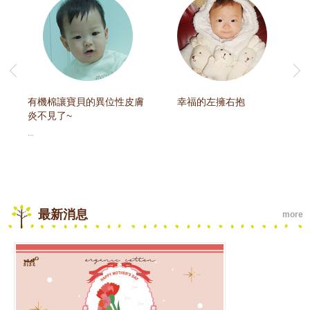
心
有機棉讓寶貝的異位性皮膚
幸福的左擁右抱
收
炎不見了~
...
從
盒 ..
最新消息
more