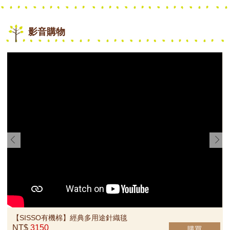
rev
ne
影音購物
【SISSO有機棉】布列塔尼涼
【SISSO有機棉】草莓甜筒兔
感防曬萬用巾禮盒 (灰)
萊賽爾棉蝴蝶裝禮盒 6M
NT$1950
NT$1640
【SISSO有機棉】海豚灣灣二
【SISSO有機棉】草莓甜筒兔
重織紗布肚衣 3M
萊賽爾棉長袖兔裝 6M 12M
NT$720
NT$920
【SISSO有機棉】麻糬熊親親
【SISSO有機棉】米米兔腕帶
布偶
鈴鐺
NT$470
NT$490
【SISSO有機棉】經典多用途針織毯
NT$
3150
購買