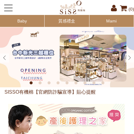
(0)
Baby
質感禮盒
Mami
SISSO有機棉【官網防詐騙宣導】貼心提醒
為響應環保出貨皆無附贈提袋！ 如送禮用請於備註填寫：『索取