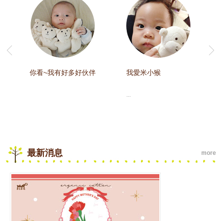
膚
你看~我有好多好伙伴
我愛米小猴
...
最新消息
more