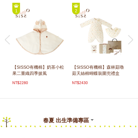
1
2
3
【SISSO有機棉】奶茶小松
【SISSO有機棉】森林菇嚕
【
果二重織四季披風
菇天絲棉蝴蝶裝圍兜禮盒
兔
NT$2280
NT$2430
NT
春夏 出生準備專區