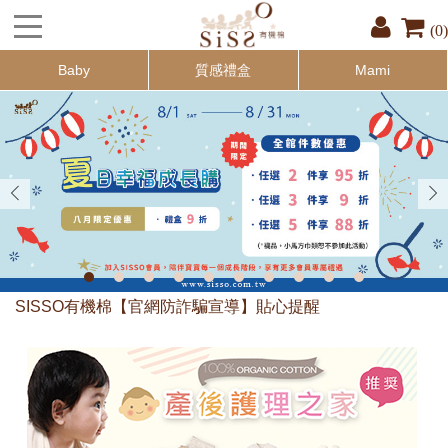
(0)
Baby
質感禮盒
Mami
SISSO有機棉【官網防詐騙宣導】貼心提醒
為響應環保出貨皆無附贈提袋！ 如送禮用請於備註填寫：『索取