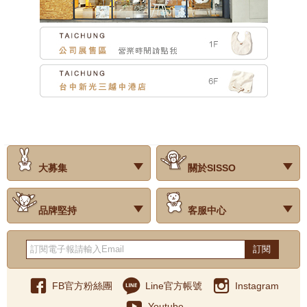
2025-04-01
202504歡樂寶寶月
2025-03-01
202503寶寶為美好的春天做準備吧!
2025-01-29
202502BABY蛇來運轉慶新年
2025-01-01
202501BABY蛇麼都幸福
2024-12-01
202412聖誕快樂慶
2024-09-01
202409遠東SOGO新竹店開幕
大募集
關於SISSO
2024-08-01
202408玩水夏日慶
‧試用評價
‧公司簡介
‧品牌故事
‧會員辨法
‧最新消息
‧門市據點
‧公益捐款
2024-07-01
202407夏日年中慶
品牌堅持
客服中心
2024-06-01
202406與寶寶相關美好的日子
‧關於有機棉
‧有機棉製品洗滌方式
‧Baby搭配小常識
‧品牌堅持
‧國際認證
‧常見問題
‧客服信箱
‧購物說明
‧訂單查詢
‧網站導覽
‧得獎名單
‧隱私權聲明
‧版權聲明
‧海外配送服務
‧反詐騙宣導
‧紅利點數說明
訂閱
2024-05-01
2024寵愛媽咪
2024-04-01
202404-15周年生日慶活動
FB官方粉絲團
Line官方帳號
Instagram
2024-03-01
｜響應環保｜官網出貨皆無附贈提袋 (禮盒除外)
Youtube