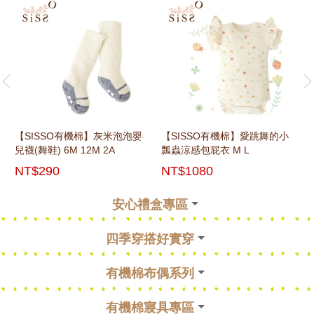
rev
ne
【SISSO有機棉】灰米泡泡嬰
【SISSO有機棉】愛跳舞的小
兒襪(舞鞋) 6M 12M 2A
瓢蟲涼感包屁衣 M L
NT$290
NT$1080
安心禮盒專區
rev
ne
四季穿搭好實穿
rev
ne
有機棉布偶系列
rev
ne
有機棉寢具專區