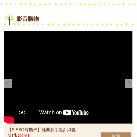
rev
ne
影音購物
【SISSO有機棉】小饅頭二重
【SISSO有機棉】栗子好甜菇
織紗布蝴蝶裝禮盒 3M 6M
二重織空氣棉披風圍兜禮盒
NT$1770
NT$3060
【SISSO有機棉】海豚灣灣二
【SISSO有機棉】蜜熊二重織
重織紗布肚衣 3M
緹花兔裝 12M
NT$720
NT$880
【SISSO有機棉】抱抱米小猴
【SISSO有機棉】麻糬熊親親
布偶 (80cm )
布偶
NT$1985
NT$470
【SISSO有機棉】經典多用途針織毯
NT$
3150
購買