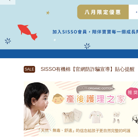
澳大利亞
英國
荷蘭
馬來西亞
菲律賓
汶萊
南非
SISSO有機棉【官網防詐騙宣導】貼心提醒
SALE