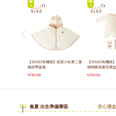
1
2
【SISSO有機棉】奶茶小松果二重
【SISSO有機
織四季披風
棉蝴蝶裝圍兜禮
NT$2280
NT$2430
春夏 出生準備專區
安心禮