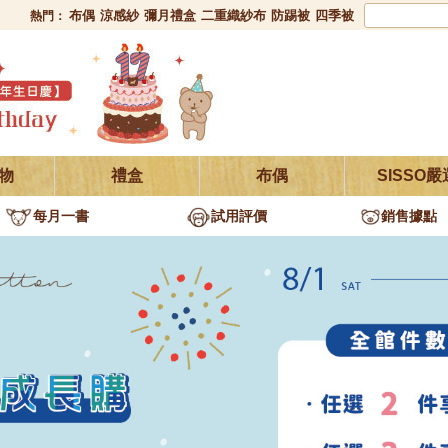
布偶
涼感紗
彌月禮盒
二重織紗布
防踢被
四季被
熱門：
物
禮盒
布偶
SISSO嚴
每月一書
試用評價
銷售據點