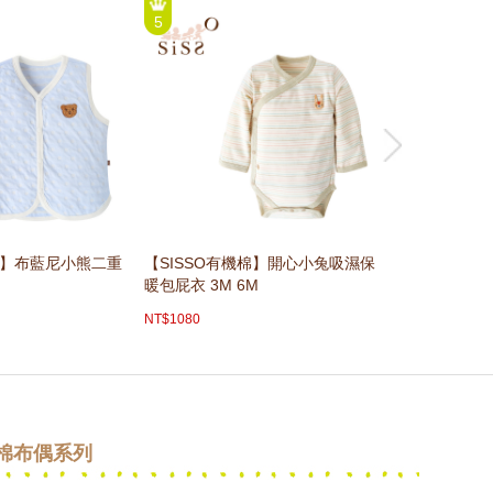
5
6
棉】布藍尼小熊二重
【SISSO有機棉】開心小兔吸濕保
【SISSO有
暖包屁衣 3M 6M
氣棉披風圍兜
NT$1080
NT$3060
棉布偶系列