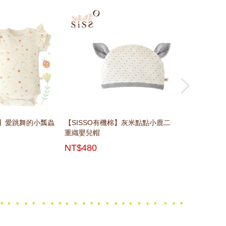
next
next
next
next
next
棉】愛跳舞的小瓢蟲
棉】布列塔尼涼感防
棉】愛跳舞的小瓢蟲
棉】米米兔腕帶鈴鐺
【SISSO有機棉】灰米點點小鹿二
【SISSO有機棉】草莓甜筒兔萊賽
【SISSO有機棉】草莓甜筒兔萊賽
【SISSO有
【SISSO有
【SISSO有
)
3M 6M
重織嬰兒帽
爾棉蝴蝶裝禮盒 6M
爾棉長袖兔裝 6M 12M
屁衣(茜草植物染
棉蝴蝶裝圍兜
穿褲 3M 6M 1
NT$480
NT$1640
NT$920
NT$460
NT$2430
NT$520