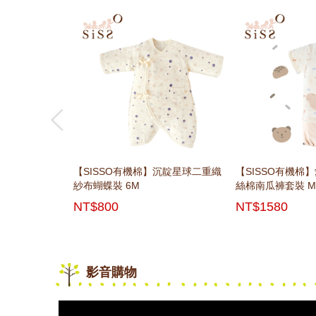
有機棉寢具專區
prev
prev
prev
prev
prev
【SISSO有機棉】沉靛星球二重織
【SISSO有機棉】小饅頭二重織紗
【SISSO有機棉】海豚灣灣二重織
【SISSO有機棉】麻糬兔親親布偶
【SISSO有機棉
【SISSO有機棉
【SISSO有機棉
【SISSO有機棉
紗布蝴蝶裝 6M
布包巾禮盒
紗布肚衣 3M
絲棉南瓜褲套裝 M
布蝴蝶裝禮盒 3M 
薄披風
(80cm )
NT$800
NT$2170
NT$720
NT$470
NT$1580
NT$1770
NT$1780
NT$1985
影音購物