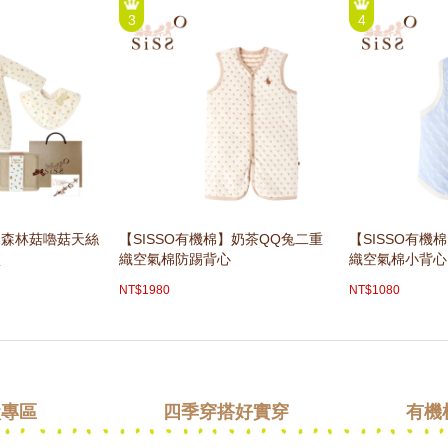
3
4
棉】森林菇嚕菇天絲
【SISSO有機棉】奶茶QQ兔二重
【SISSO有機
盒
織空氣棉防踢背心
織空氣棉小背心
NT$1980
NT$1080
盒專區
四季穿搭好實穿
有機