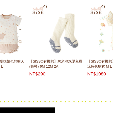
】愛吃麵包的熊天
】小饅頭二重織紗
】灰米點點二重織
】抱抱米小猴布偶
【SISSO有機棉】灰米泡泡嬰兒襪
【SISSO有機棉】栗子好甜菇二重
【SISSO有機棉】蜜熊二重織緹花
【SISSO有機棉】麻糬熊親親布偶
【SISSO有機
【SISSO有機
【SISSO有機
【SISSO有機
 L
6M
(舞鞋) 6M 12M 2A
織空氣棉披風圍兜禮盒
兔裝 12M
涼感包屁衣 M L
曬萬用巾禮盒 (灰
涼感蝴蝶裝+髮帶 
NT$290
NT$3060
NT$880
NT$470
NT$1080
NT$1950
NT$1280
NT$490