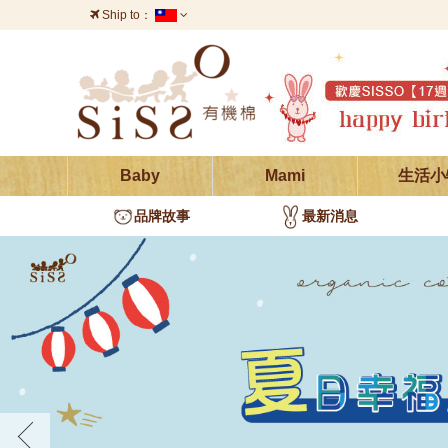
Ship to：
台灣
澳門
中國
香港
義大利
葡萄牙
西班牙
愛爾蘭
德國
Baby
Mami
生活小
瑞士
奧地利
波蘭
品牌故事
最新消息
烏克蘭
瑞典
巴西
墨西哥
印度
泰國
韓國
日本
越南
加拿大
新加坡
法國